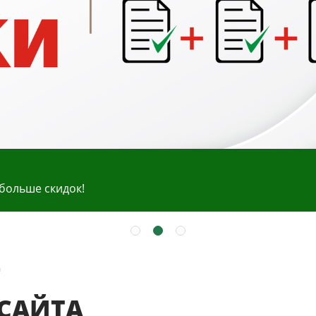
 больше скидок!
а
 САЙТА