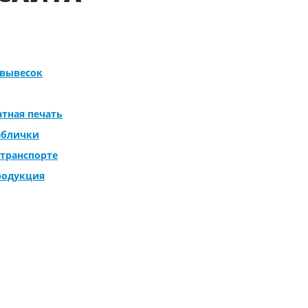
 вывесок
тная печать
аблички
 транспорте
родукция